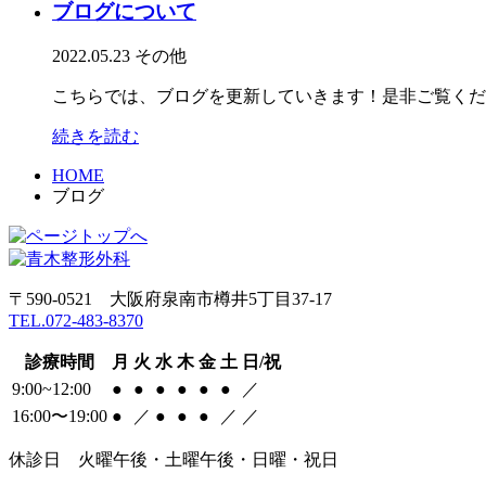
ブログについて
2022.05.23
その他
こちらでは、ブログを更新していきます！是非ご覧くだ
続きを読む
HOME
ブログ
〒590-0521 大阪府泉南市樽井5丁目37-17
TEL.072-483-8370
診療時間
月
火
水
木
金
土
日/祝
9:00~12:00
●
●
●
●
●
●
／
16:00〜19:00
●
／
●
●
●
／
／
休診日 火曜午後・土曜午後・日曜・祝日