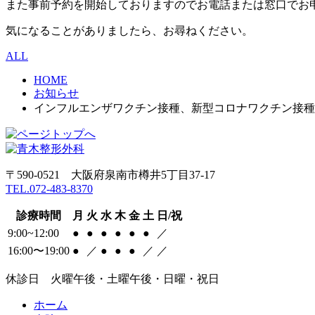
また事前予約を開始しておりますのでお電話または窓口でお
気になることがありましたら、お尋ねください。
ALL
HOME
お知らせ
インフルエンザワクチン接種、新型コロナワクチン接種
〒590-0521 大阪府泉南市樽井5丁目37-17
TEL.072-483-8370
診療時間
月
火
水
木
金
土
日/祝
9:00~12:00
●
●
●
●
●
●
／
16:00〜19:00
●
／
●
●
●
／
／
休診日 火曜午後・土曜午後・日曜・祝日
ホーム